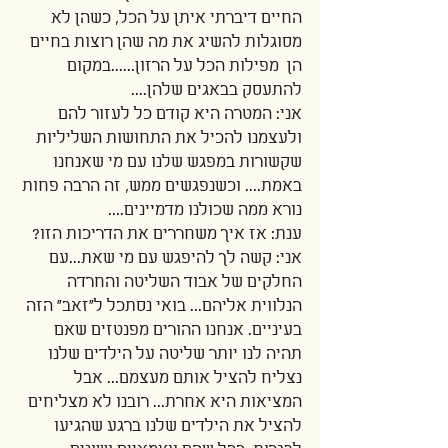
החיים דיברתי איתן על הכל, כשהן לא 
מסוגלות להשיג את מה שהן רוצות בחיים 
הן  מפילות הכל על הרזון......במקום 
להתעסק בבאגים שלהן....
אני: המטרה היא קודם כל לעזור להם 
ולעצמנו להכיל את התחושות השליליות 
שקשורות במפגש שלנו עם מי שאנחנו 
באמת.... וכשנפגשים ממש, זה הרבה פחות 
נורא ממה שכולנו מדמיינים....
ענת: אז איך משחררים את הדריכות הזו? 
אני: קשה לך להיפגש עם מי שאת...עם 
החלקים של אבוד השליטה והחרדה 
הנלווית אליהם... בואי נסתכל ל"זאב" הזה 
בעיניים. אנחנו ההורים מפנטזים שאם 
תהיה לנו יותר שליטה על הילדים שלנו 
נצליח להציל אותם מעצמם... אבל 
המציאות היא אחרת... רובנו לא מצליחים 
להציל את הילדים שלנו ברגע שהגיעו 