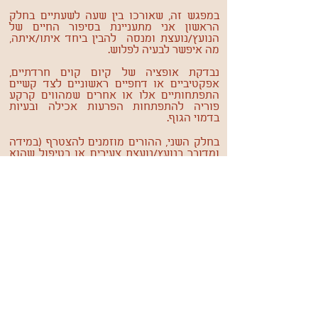
במפגש זה, שאורכו בין שעה לשעתיים בחלק
הראשון אני מתעניינת בסיפור החיים של
הנועץ/נועצת ומנסה להבין ביחד איתו/איתה,
מה איפשר לבעיה לפלוש.
נבדקת אופציה של קיום קוים חרדתיים,
אפקטיביים או דחפיים ראשוניים לצד קשיים
התפתחותיים אלו או אחרים שמהווים קרקע
פוריה להתפתחות הפרעות אכילה ובעיות
בדמוי הגוף.
בחלק השני, ההורים מוזמנים להצטרף (במידה
ומדובר בנועץ/נועצת צעירים או בטיפול שהוא
במימון הורים). אני משתפת את ההורים בתיאור
הבעיה והתמונה המצטיירת ביחס לתשתית
הרגשית להתפתחותה.
ההורים משלימים פרטים חשובים שנעדרו
מהסיכום. מתקיים דיון על הטיפול המוצע,
היקפו והאופן בו אני מרכזת טיפול.
פרופ׳ מוריה גולן | טלפון:
08-9357035
,
|
03-6473147
מייל:
prof.golan.edcenter@gmail.com